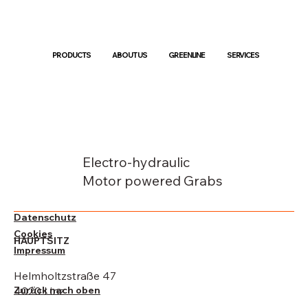
PRODUCTS
ABOUT US
GREENLINE
SERVICES
Electro-hydraulic
Motor powered Grabs
Datenschutz
Cookies
HAUPTSITZ
Impressum
Helmholtzstraße 47
Zurück nach oben
4020 Linz