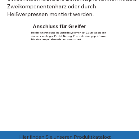
Zweikomponentenharz oder durch
Heißverpressen montiert werden.
Anschluss für Greifer
Bei der Anwendung in Entladesystemen ist Zuverlässigkeit
ein sehr wichtiger Punkt. Nemag-Produkte sind geprüft und
für eine lange Lebensdauer konstruiert.
Hier finden Sie unseren Produktkatalog: