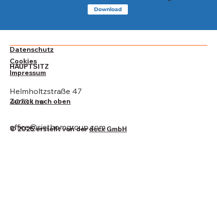
Download
Datenschutz
Cookies
HAUPTSITZ
Impressum
Helmholtzstraße 47
Zurück nach oben
4020 Linz
office@siethomgroup.com
© 2025 erstellt von der
dccx GmbH