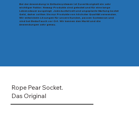
Bei der Anwendung in Entladesystemen ist Zuverlässigkeit ein sehr
wichtiger Faktor. Nemag-Produkte sind getestet und für eine lange
Lebensdauer ausgelegt. Jede Ausfallzeit und ungeplante Wartung kostet
Geld, daher sollten Sie nur Produkte von höchster Qualität verwenden.
Wir entwickeln Lösungen für unsere Kunden, passen Systeme an und
sind bei Bedarf auch vor Ort. Wir kennen den Markt und die
Anwendungen sehr genau.
Rope Pear Socket.
Das Original