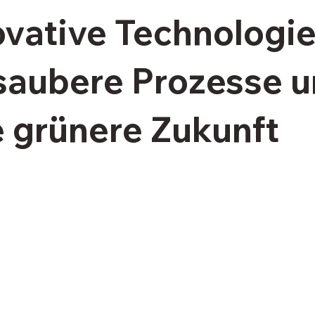
ovative Technologi
 saubere Prozesse 
e grünere Zukunft