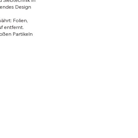
 Siebtechnik in
rendes Design
hrt: Folien,
f entfernt.
oßen Partikeln