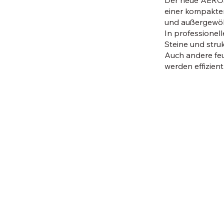
Der neue AEROSE
einer kompakte
und außergewöhn
In professionel
Steine und stru
Auch andere feu
werden effizien