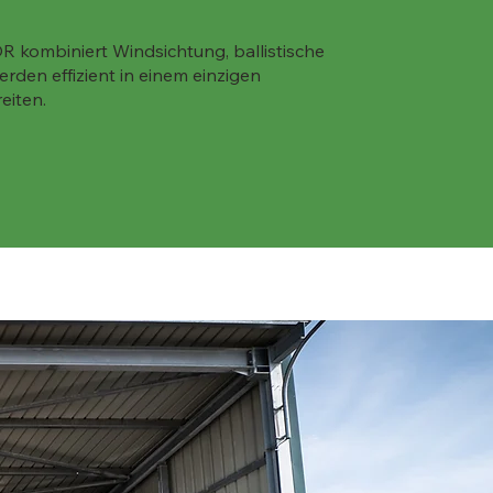
kombiniert Windsichtung, ballistische
rden effizient in einem einzigen
eiten.