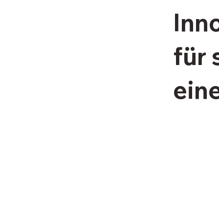
Inn
für
ein