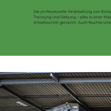
Die professionelle Verarbeitung von Ko
Trennung und Siebung – alles in einer Masc
Arbeitsschritt getrennt. Auch feuchte un