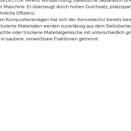
LECTOR vereint Windsichtung, ballistische Separation und
n Maschine. Er überzeugt durch hohen Durchsatz, platzspa
liche Effizienz.
len Kompostieranlagen hat sich der Aeroselector bereits bewä
kturierte Materialien werden zuverlässig aus dem Siebüberlau
chte oder trockene Materialgemische mit unterschiedlich gr
t in saubere, verwertbare Fraktionen getrennt.