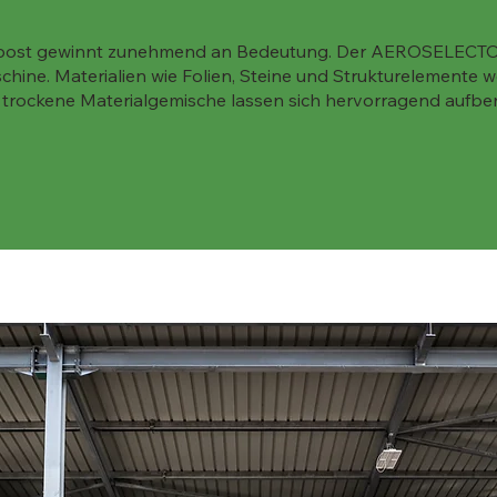
mpost gewinnt zunehmend an Bedeutung. Der AEROSELECTOR 
hine. Materialien wie Folien, Steine und Strukturelemente we
d trockene Materialgemische lassen sich hervorragend aufber