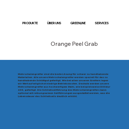
PRODUKTE
ÜBER UNS
GREENLINE
SERVICES
Orange Peel Grab
Mehrschalengreifer sind die beste Lösung für schwer zu handhabende
Materialien. Alle unsere Mehrschalengreifer werden speziell für das zu
handhabende Schüttgut gefertigt. Wie bei allen unseren Greifern legen
wir Wert auf möglichst niedrige Betriebskosten. Deshalb werden unsere
Mehrschalengreifer aus hochwertigem Stahl, wie beispielsweise Dillidur
400, gefertigt. Die Schließseilführung des Mehrschalengreifers kann
optional mit reibungsarmen Seilführungen ausgestattet werden, was die
Lebensdauer des Schließseils deutlich erhöht.